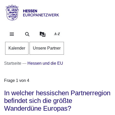
Direkt zum Kopf der Se
Direkt zum Inhalt
Direkt zum Fuß der Sei
Hessen
-
Europanetzwerk
A-Z
Kalender
Unsere Partner
Startseite
Hessen und die EU
Frage 1 von 4
In welcher hessischen Partnerregion
befindet sich die größte
Wanderdüne Europas?