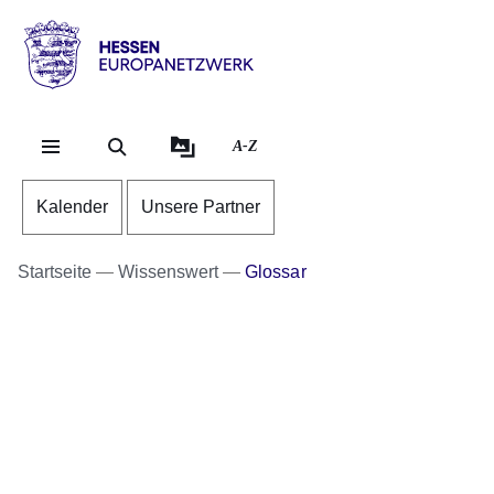
Direkt zum Kopf der Se
Direkt zum Inhalt
Direkt zum Fuß der Sei
Hessen
-
Europanetzwerk
A-Z
Kalender
Unsere Partner
Startseite
Wissenswert
Glossar