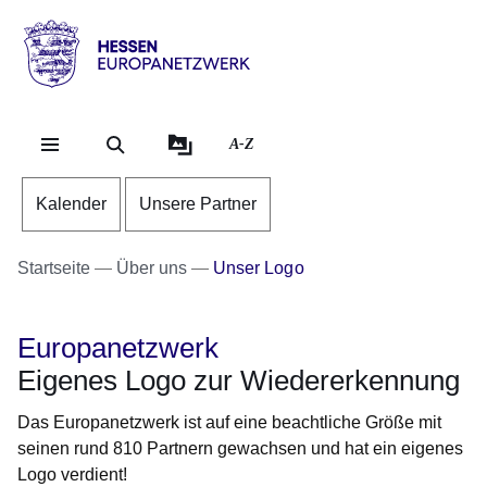
Direkt zum Kopf der Se
Direkt zum Inhalt
Direkt zum Fuß der Sei
Hessen
-
Europanetzwerk
A-Z
Kalender
Unsere Partner
Startseite
Über uns
Unser Logo
Europanetzwerk
Eigenes Logo zur Wiedererkennung
Das Europanetzwerk ist auf eine beachtliche Größe mit
seinen rund 810 Partnern gewachsen und hat ein eigenes
Logo verdient!