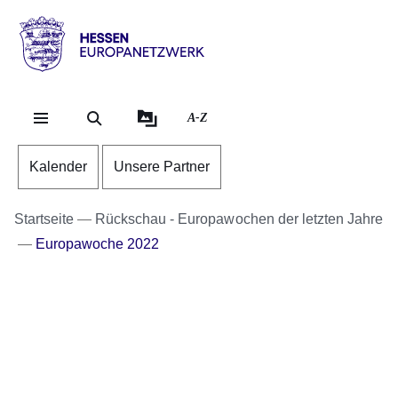
Direkt zum Kopf der Se
Direkt zum Inhalt
Direkt zum Fuß der Sei
Hessen
-
Europanetzwerk
A-Z
Kalender
Unsere Partner
Startseite
Rückschau - Europawochen der letzten Jahre
Europawoche 2022