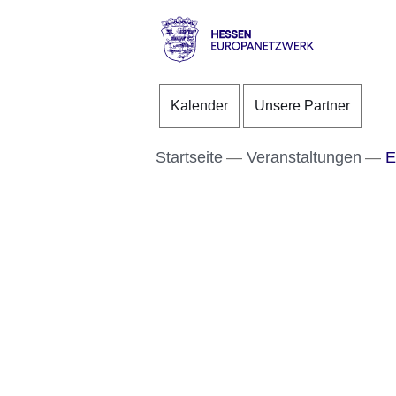
Direkt zum Kopf der S
Direkt zum Inhalt
Direkt zum Fuß der Se
Hessen
-
Kalender
Unsere Partner
Europanetzwerk
Startseite
Veranstaltungen
E