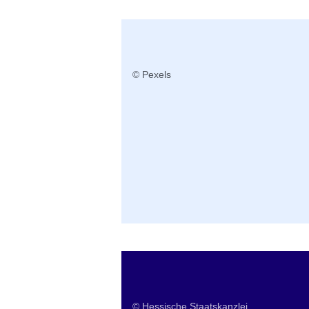
© Pexels
Weitere Informationen
© Hessische Staatskanzlei