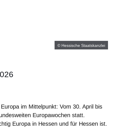
© Hessische Staatskanzlei
2026
er
Fenster
euen Fenster
em neuen Fenster
Europa im Mittelpunkt: Vom 30. April bis
bundesweiten Europawochen statt.
htig Europa in Hessen und für Hessen ist.