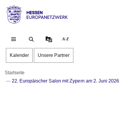
Direkt zum Kopf der Se
Direkt zum Inhalt
Direkt zum Fuß der Sei
Hessen
-
Europanetzwerk
A-Z
Kalender
Unsere Partner
Startseite
22. Europäischer Salon mit Zypern am 2. Juni 2026