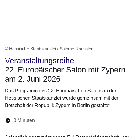
© Hessische Staatskanzlei / Salome Roessler
Veranstaltungsreihe
22. Europäischer Salon mit Zypern
am 2. Juni 2026
Das Programm des 22. Europäischen Salons in der
Hessischen Staatskanzlei wurde gemeinsam mit der
Botschaft der Republik Zypern in Berlin gestaltet.
Lesedauer:
3 Minuten
Öffnet sich in einem neuen Fenster
Öffnet sich in einem neuen Fenster
Öffnet sich in einem neuen Fenste
Öffnet sich in einem neuen Fe
Öffnet sich in einem neu