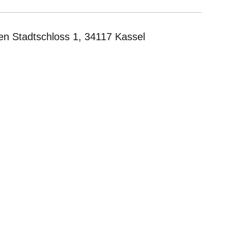
en Stadtschloss 1, 34117 Kassel
er
Fenster
euen Fenster
em neuen Fenster