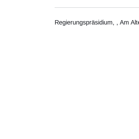
Regierungspräsidium, , Am Alt
Öffnet sich in einem neuen Fenster
Öffnet sich in einem neuen Fenst
Öffnet sich in einem neuen 
Öffnet sich in einem n
Öffnet sich in ein
Bildergalerie:19
Fotos:Öffnet
eine
Lightbox: