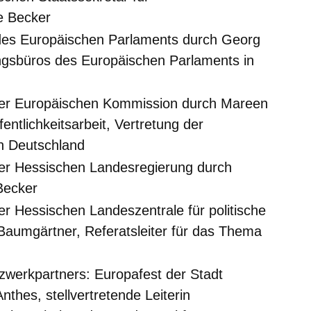
e Becker
des
Europäischen Parlaments
durch Georg
ungsbüros des Europäischen Parlaments in
der
Europäischen Kommission
durch Mareen
fentlichkeitsarbeit, Vertretung der
n Deutschland
der
Hessischen Landesregierung
durch
Becker
der
Hessischen Landeszentrale für politische
Baumgärtner, Referatsleiter für das Thema
tzwerkpartners: Europafest der
Stadt
nthes, stellvertretende Leiterin