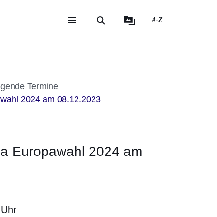
A-Z
eite
ite
egende Termine
wahl 2024 am 08.12.2023
a Europawahl 2024 am
 Uhr