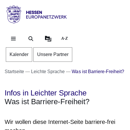
Direkt zum Kopf der Se
Direkt zum Inhalt
Direkt zum Fuß der Sei
Hessen
-
Europanetzwerk
A-Z
Kalender
Unsere Partner
Startseite
Leichte Sprache
Was ist Barriere-Freiheit?
Infos in Leichter Sprache
Was ist Barriere-Freiheit?
Wir wollen diese Internet-Seite barriere-frei