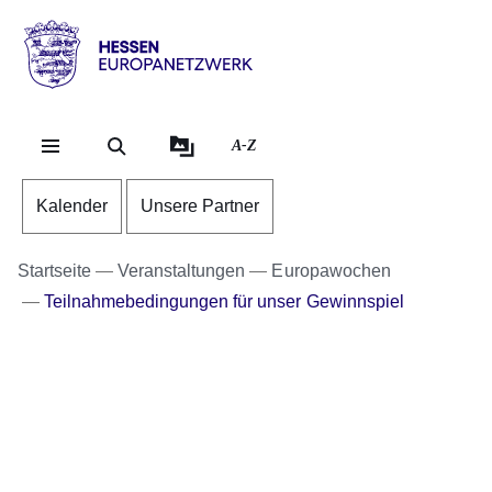
Direkt zum Kopf der Se
Direkt zum Inhalt
Direkt zum Fuß der Sei
Hessen
-
Europanetzwerk
A-Z
Kalender
Unsere Partner
Startseite
Veranstaltungen
Europawochen
Teilnahmebedingungen für unser Gewinnspiel