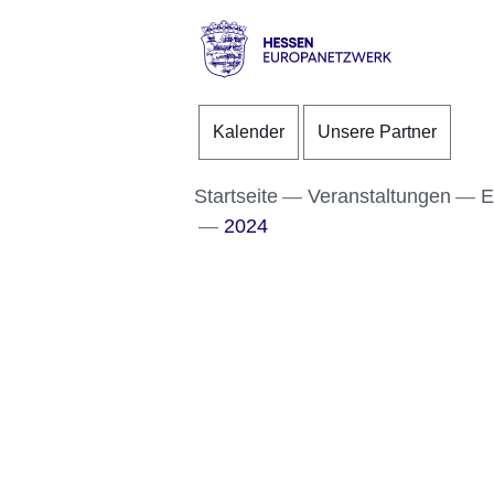
Direkt zum Kopf der S
Direkt zum Inhalt
Direkt zum Fuß der Se
Hessen
-
Kalender
Unsere Partner
Europanetzwerk
Startseite
Veranstaltungen
E
2024