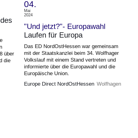
04.
Mai
(Termin:
2024
 des
04.
"Und jetzt?"- Europawahl
Mai
Laufen für Europa
2024)
e
Das ED NordOstHessen war gemeinsam
n
mit der Staatskanzlei beim 34. Wolfhager
8 über
Volkslauf mit einem Stand vertreten und
d die
informierte über die Europawahl und die
Europäische Union.
Europe Direct NordOstHessen
Wolfhagen