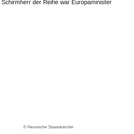
 Schirmherr der Reihe war Europaminister
er
Fenster
euen Fenster
em neuen Fenster
© Hessische Staatskanzlei