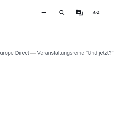
A-Z
eite
ite
urope Direct
Veranstaltungsreihe "Und jetzt?"