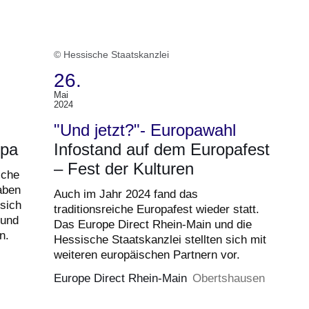
© Hessische Staatskanzlei
26.
Mai
(Termin:
2024
26.
"Und jetzt?"- Europawahl
Mai
opa
Infostand auf dem Europafest
2024)
– Fest der Kulturen
sche
aben
Auch im Jahr 2024 fand das
sich
traditionsreiche Europafest wieder statt.
 und
Das Europe Direct Rhein-Main und die
n.
Hessische Staatskanzlei stellten sich mit
weiteren europäischen Partnern vor.
Europe Direct Rhein-Main
Obertshausen