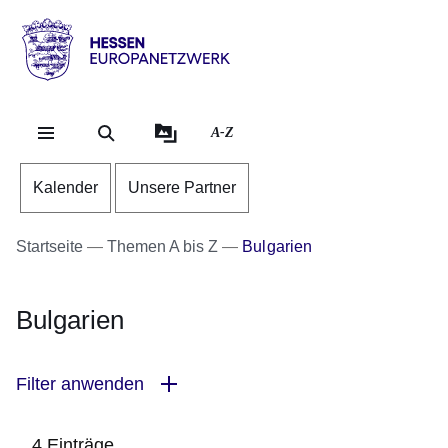
Direkt zum Kopf der Se
Direkt zum Inhalt
Direkt zum Fuß der Sei
Hessen
-
Europanetzwerk
A-Z
Kalender
Unsere Partner
Startseite
Themen A bis Z
Bulgarien
Bulgarien
Filter anwenden
4 Einträge