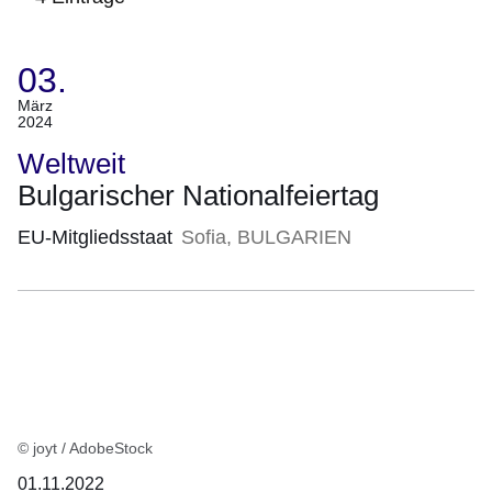
03.
:4
Ergebnisse:
(Termin:
März
2024
03.
März
Weltweit
2024)
Bulgarischer Nationalfeiertag
EU-Mitgliedsstaat
Sofia, BULGARIEN
© joyt / AdobeStock
01.11.2022